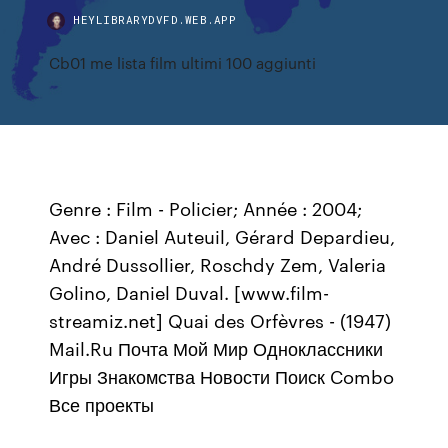
HEYLIBRARYDVFD.WEB.APP
Cb01 me lista film ultimi 100 aggiunti
Genre : Film - Policier; Année : 2004;
Avec : Daniel Auteuil, Gérard Depardieu,
André Dussollier, Roschdy Zem, Valeria
Golino, Daniel Duval. [www.film-
streamiz.net] Quai des Orfèvres - (1947)
Mail.Ru Почта Мой Мир Одноклассники
Игры Знакомства Новости Поиск Combo
Все проекты