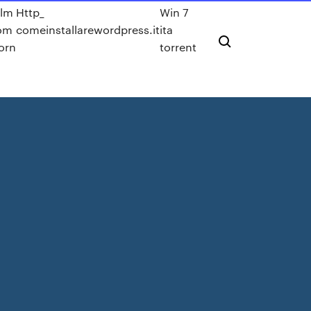
ilm
Http_
Win 7
om
comeinstallarewordpress.it
ita
orn
torrent