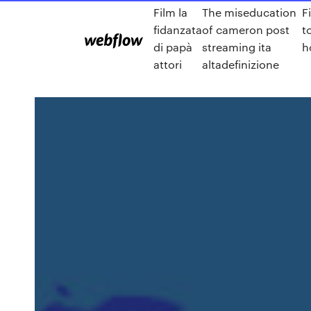
Film la
The miseducation
F
fidanzata
of cameron post
t
di papà
streaming ita
h
attori
altadefinizione